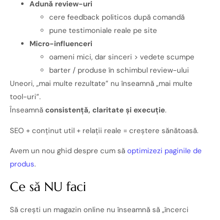
Adună review-uri
cere feedback politicos după comandă
pune testimoniale reale pe site
Micro-influenceri
oameni mici, dar sinceri > vedete scumpe
barter / produse în schimbul review-ului
Uneori, „mai multe rezultate” nu înseamnă „mai multe
tool-uri”.
Înseamnă
consistență, claritate și execuție
.
SEO + conținut util + relații reale = creștere sănătoasă.
Avem un nou ghid despre cum să
optimizezi paginile de
produs
.
Ce să NU faci
Să crești un magazin online nu înseamnă să „încerci