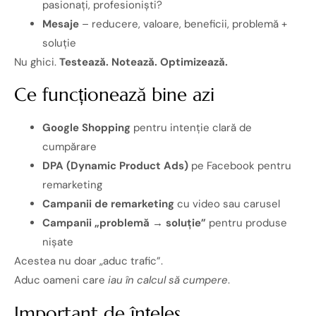
pasionați, profesioniști?
Mesaje
– reducere, valoare, beneficii, problemă +
soluție
Nu ghici.
Testează. Notează. Optimizează.
Ce funcționează bine azi
Google Shopping
pentru intenție clară de
cumpărare
DPA (Dynamic Product Ads)
pe Facebook pentru
remarketing
Campanii de remarketing
cu video sau carusel
Campanii „problemă → soluție”
pentru produse
nișate
Acestea nu doar „aduc trafic”.
Aduc oameni care
iau în calcul să cumpere
.
Important de înțeles