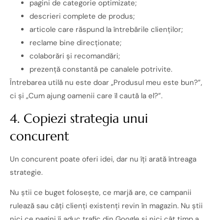
pagini de categorie optimizate;
descrieri complete de produs;
articole care răspund la întrebările clienților;
reclame bine direcționate;
colaborări și recomandări;
prezență constantă pe canalele potrivite.
Întrebarea utilă nu este doar „Produsul meu este bun?”,
ci și „Cum ajung oamenii care îl caută la el?”.
4. Copiezi strategia unui
concurent
Un concurent poate oferi idei, dar nu îți arată întreaga
strategie.
Nu știi ce buget folosește, ce marjă are, ce campanii
rulează sau câți clienți existenți revin în magazin. Nu știi
nici ce pagini îi aduc trafic din Google și nici cât timp a