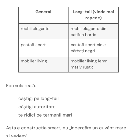
General
Long-tail (vinde mai
repede)
rochii elegante
rochii elegante din
catifea bordo
pantofi sport
pantofi sport piele
bărbați negri
mobilier living
mobilier living lemn
masiv rustic
Formula reală:
câștigi pe long-tail
câștigi autoritate
te ridici pe termenii mari
Asta e construcția smart, nu „încercăm un cuvânt mare
și vedem”.