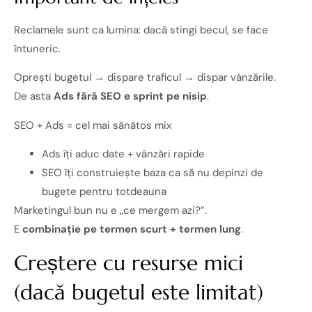
Reclamele sunt ca lumina: dacă stingi becul, se face
întuneric.
Oprești bugetul → dispare traficul → dispar vânzările.
De asta
Ads fără SEO e sprint pe nisip
.
SEO + Ads = cel mai sănătos mix
Ads îți aduc date + vânzări rapide
SEO îți construiește baza ca să nu depinzi de
bugete pentru totdeauna
Marketingul bun nu e „ce mergem azi?”.
E
combinație pe termen scurt + termen lung
.
Creștere cu resurse mici
(dacă bugetul este limitat)