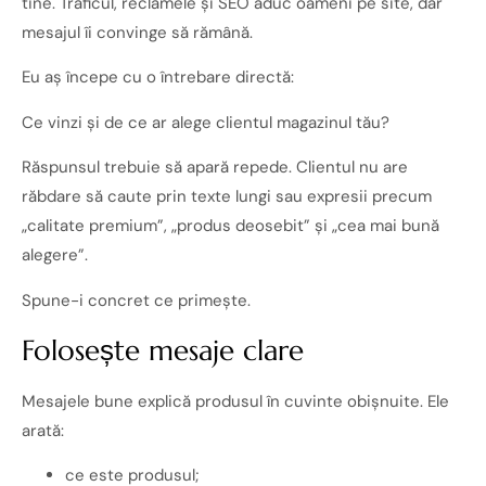
tine. Traficul, reclamele și SEO aduc oameni pe site, dar
mesajul îi convinge să rămână.
Eu aș începe cu o întrebare directă:
Ce vinzi și de ce ar alege clientul magazinul tău?
Răspunsul trebuie să apară repede. Clientul nu are
răbdare să caute prin texte lungi sau expresii precum
„calitate premium”, „produs deosebit” și „cea mai bună
alegere”.
Spune-i concret ce primește.
Folosește mesaje clare
Mesajele bune explică produsul în cuvinte obișnuite. Ele
arată:
ce este produsul;