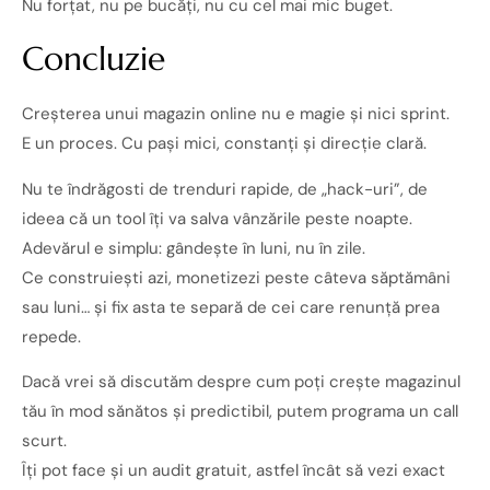
Nu forțat, nu pe bucăți, nu cu cel mai mic buget.
Concluzie
Creșterea unui magazin online nu e magie și nici sprint.
E un proces. Cu pași mici, constanți și direcție clară.
Nu te îndrăgosti de trenduri rapide, de „hack-uri”, de
ideea că un tool îți va salva vânzările peste noapte.
Adevărul e simplu: gândește în luni, nu în zile.
Ce construiești azi, monetizezi peste câteva săptămâni
sau luni… și fix asta te separă de cei care renunță prea
repede.
Dacă vrei să discutăm despre cum poți crește magazinul
tău în mod sănătos și predictibil, putem programa un call
scurt.
Îți pot face și un audit gratuit, astfel încât să vezi exact