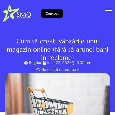
Contact
Cum să crești vânzările unui
magazin online (fără să arunci bani
în reclame)
Bogdan
iulie 22, 2026
6:05 pm
Nu există comentarii