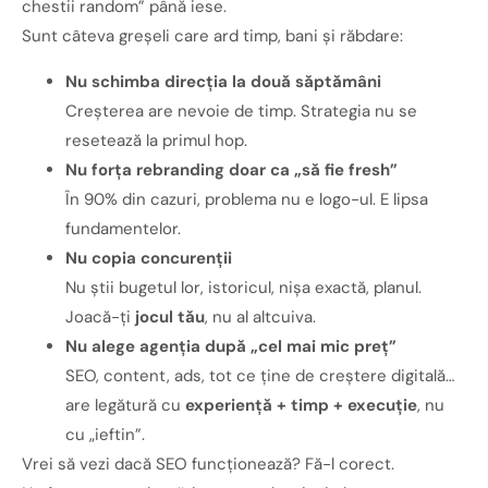
chestii random” până iese.
Sunt câteva greșeli care ard timp, bani și răbdare:
Nu schimba direcția la două săptămâni
Creșterea are nevoie de timp. Strategia nu se
resetează la primul hop.
Nu forța rebranding doar ca „să fie fresh”
În 90% din cazuri, problema nu e logo-ul. E lipsa
fundamentelor.
Nu copia concurenții
Nu știi bugetul lor, istoricul, nișa exactă, planul.
Joacă-ți
jocul tău
, nu al altcuiva.
Nu alege agenția după „cel mai mic preț”
SEO, content, ads, tot ce ține de creștere digitală…
are legătură cu
experiență + timp + execuție
, nu
cu „ieftin”.
Vrei să vezi dacă SEO funcționează? Fă-l corect.