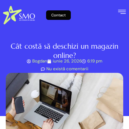
Contact
Cât costă să deschizi un magazin
online?
Bogdan
iunie 26, 2026
6:19 pm
Nu există comentarii