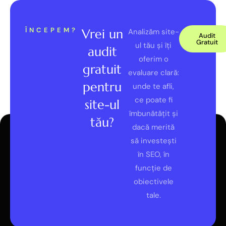
ÎNCEPEM?
Vrei un
Analizăm site-
Audit
Gratuit
ul tău și îți
audit
oferim o
gratuit
evaluare clară:
pentru
unde te afli,
ce poate fi
site-ul
îmbunătățit și
tău?
dacă merită
să investești
în SEO, în
funcție de
obiectivele
tale.