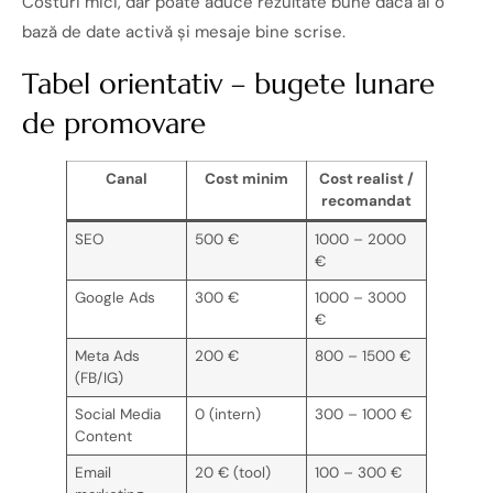
Costuri mici, dar poate aduce rezultate bune dacă ai o
bază de date activă și mesaje bine scrise.
Tabel orientativ – bugete lunare
de promovare
Canal
Cost minim
Cost realist /
recomandat
SEO
500 €
1000 – 2000
€
Google Ads
300 €
1000 – 3000
€
Meta Ads
200 €
800 – 1500 €
(FB/IG)
Social Media
0 (intern)
300 – 1000 €
Content
Email
20 € (tool)
100 – 300 €