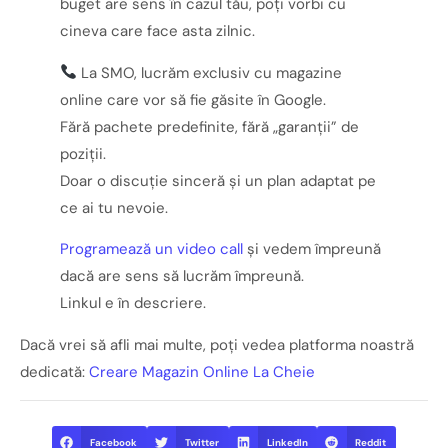
buget are sens în cazul tău, poți vorbi cu
cineva care face asta zilnic.
La SMO, lucrăm exclusiv cu magazine
online care vor să fie găsite în Google.
Fără pachete predefinite, fără „garanții” de
poziții.
Doar o discuție sinceră și un plan adaptat pe
ce ai tu nevoie.
Programează un video call
și vedem împreună
dacă are sens să lucrăm împreună.
Linkul e în descriere.
Dacă vrei să afli mai multe, poți vedea platforma noastră
dedicată:
Creare Magazin Online La Cheie
Facebook
Twitter
LinkedIn
Reddit