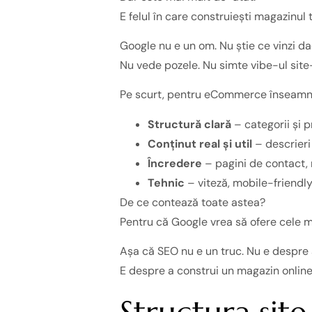
E felul în care construiești magazinul 
Google nu e un om. Nu știe ce vinzi dac
Nu vede pozele. Nu simte vibe-ul site-ul
Pe scurt, pentru eCommerce înseamn
Structură clară
– categorii și p
Conținut real și util
– descrieri 
Încredere
– pagini de contact, r
Tehnic
– viteză, mobile-friendl
De ce contează toate astea?
Pentru că Google vrea să ofere cele mai 
Așa că SEO nu e un truc. Nu e despre 
E despre a construi un magazin onlin