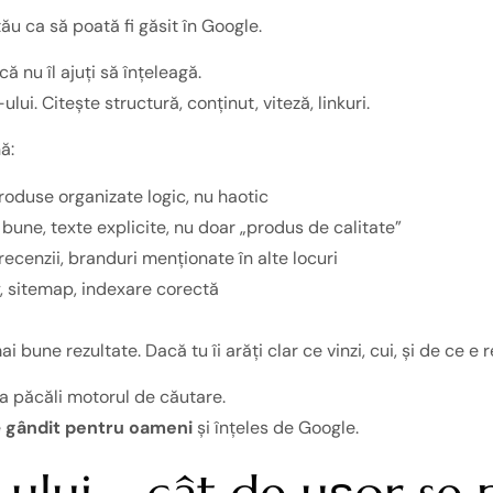
tău ca să poată fi găsit în Google.
ă nu îl ajuți să înțeleagă.
ui. Citește structură, conținut, viteză, linkuri.
ă:
roduse organizate logic, nu haotic
bune, texte explicite, nu doar „produs de calitate”
ecenzii, branduri menționate în alte locuri
y, sitemap, indexare corectă
bune rezultate. Dacă tu îi arăți clar ce vinzi, cui, și de ce e r
a păcăli motorul de căutare.
e
gândit pentru oameni
și înțeles de Google.