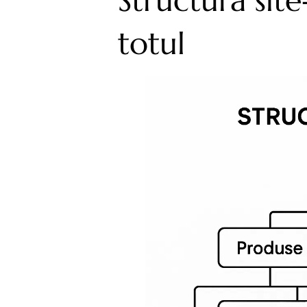
Structura sit
totul