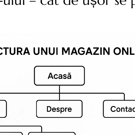
e-ului – cât de ușor se